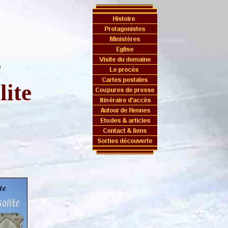
e
lite