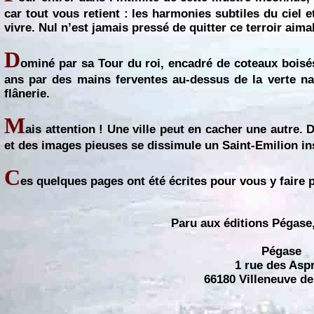
car tout vous retient : les harmonies subtiles du ciel 
vivre. Nul n’est jamais pressé de quitter ce terroir aim
D
ominé par sa Tour du roi, encadré de coteaux boisés,
ans par des mains ferventes au-dessus de la verte na
flânerie.
M
ais attention ! Une ville peut en cacher une autre. 
et des images pieuses se dissimule un Saint-Emilion inso
C
es quelques pages ont été écrites pour vous y faire p
Paru aux éditions Pégase,
Pégase
1 rue des Asp
66180 Villeneuve de