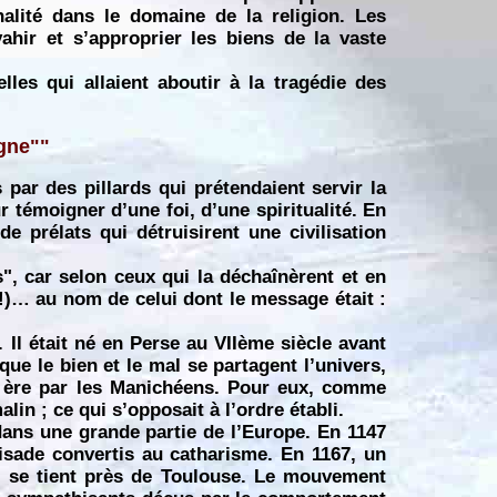
alité dans le domaine de la religion. Les
ahir et s’approprier les biens de la vaste
lles qui allaient aboutir à la tragédie des
agne""
par des pillards qui prétendaient servir la
r témoigner d’une foi, d’une spiritualité. En
 de prélats qui détruisirent une civilisation
", car selon ceux qui la déchaînèrent et en
( !)… au nom de celui dont le message était :
Il était né en Perse au VIIème siècle avant
que le bien et le mal se partagent l’univers,
re ère par les Manichéens. Pour eux, comme
in ; ce qui s’opposait à l’ordre établi.
dans une grande partie de l’Europe. En 1147
isade convertis au catharisme. En 1167, un
ui se tient près de Toulouse. Le mouvement