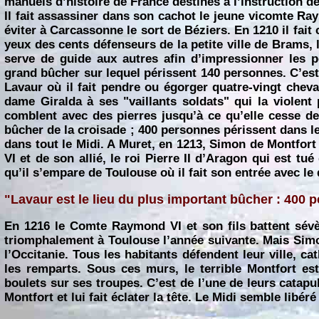
manuels d’histoire de France destinés à l’instruction d
Il fait assassiner dans son cachot le jeune vicomte R
éviter à Carcassonne le sort de Béziers. En 1210 il fait 
yeux des cents défenseurs de la petite ville de Brams, 
serve de guide aux autres afin d’impressionner les p
grand bûcher sur lequel périssent 140 personnes. C’est 
Lavaur où il fait pendre ou égorger quatre-vingt cheval
dame Giralda à ses "vaillants soldats" qui la violent 
comblent avec des pierres jusqu’à ce qu’elle cesse de 
bûcher de la croisade ; 400 personnes périssent dans le
dans tout le Midi. A Muret, en 1213, Simon de Montfor
VI et de son allié, le roi Pierre II d’Aragon qui est tu
qu’il s’empare de Toulouse où il fait son entrée avec le
"Lavaur est le lieu du plus important bûcher : 400 
En 1216 le Comte Raymond VI et son fils battent sévè
triomphalement à Toulouse l’année suivante. Mais Simo
l’Occitanie. Tous les habitants défendent leur ville, c
les remparts. Sous ces murs, le terrible Montfort es
boulets sur ses troupes. C’est de l’une de leurs catapu
Montfort et lui fait éclater la tête. Le Midi semble libéré 