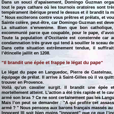
Dans un souci d’apaisement, Domingo Guzman organi
tout le pays cathare où les tournois oratoires sont trè
tempérament ibérique prend le dessus et il brandit la 
" Nous exciterons contre vous prêtres et prélats, et vou
Sainte colère, peut-être, car Domingo Guzman est dev
La situation s’envenime. Bien que bon catholiqu
excommunié parce que coupable, pour le pape, d’avoir t
Toute la population d’Occitanie est consternée car 
condamnation très grave qui tend à souiller le sceau d
Dans cette situation extrêmement tendue, il suffirai
l’étincelle jaillit en 1208.
"Il brandit une épée et frappe le légat du pape"
Le légat du pape en Languedoc, Pierre de Castelnau
équipage de prélat. Il arrive à Saint-Gilles où il va qu
trouver en Provence.
Voilà qu’un cavalier surgit. Il brandit une épée 
mortellement atteint. L’action a été très rapide et le cav
armé son bras ? Ce ne sont certainement pas les Lan
Mais l’on peut se demander : "A qui profite cet assassin
armé ? " Nous pensons aux barons français massés au 
Innocent III soit bien moins "innocent" que ce que l’i