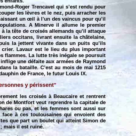
es enfants.
aymond-Roger Trencavel qui s’est rendu pour
couper les lèvres et le nez, puis arracher les
laissant un œil à l’un des vaincus pour qu’il
opulations. A Minerve il allume le premier
à la tête de croisés allemands qu’il attaque
iers occitans, livrant ensuite la châtelaine,
puis la jettent vivante dans un puits qu’ils
crier. Lavaur est le lieu du plus important
s flammes. La lutte très inégale se poursuit
t inflige une défaite aux armées de Raymond
é dans la bataille. C’est au mois de mai 1215
 dauphin de France, le futur Louis IX.
personnes y périssent"
rement les croisés à Beaucaire et rentrent
n de Montfort veut reprendre la capitale de
athares ou pas, et les femmes sont aussi sur
t face à ces toulousaines qui envoient des
ltes que part un boulet qui atteint Simon de
; mais il est ruiné.