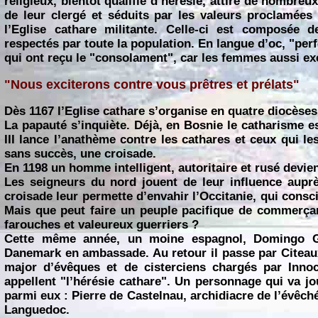
religieux, bientôt qualifié d’hérésie, attire de nombr
de leur clergé et séduits par les valeurs proclamées 
l’Eglise cathare militante. Celle-ci est composée d
respectés par toute la population. En langue d’oc, "perfe
qui ont reçu le "consolament", car les femmes aussi ex
"Nous exciterons contre vous prêtres et prélats"
Dès 1167 l’Eglise cathare s’organise en quatre diocèses
La papauté s’inquiète. Déjà, en Bosnie le catharisme e
III lance l’anathème contre les cathares et ceux qui le
sans succès, une croisade.
En 1198 un homme intelligent, autoritaire et rusé devie
Les seigneurs du nord jouent de leur influence auprè
croisade leur permette d’envahir l’Occitanie, qui cons
Mais que peut faire un peuple pacifique de commerçan
farouches et valeureux guerriers ?
Cette même année, un moine espagnol, Domingo Gu
Danemark en ambassade. Au retour il passe par Citeaux,
major d’évêques et de cisterciens chargés par Innoce
appellent "l’hérésie cathare". Un personnage qui va jo
parmi eux : Pierre de Castelnau, archidiacre de l’évêch
Languedoc.