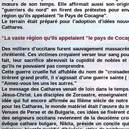
mœurs de son temps. Elle affirmait aussi son origin
"guerriers du nord" en firent des prétextes pour env
région qu’ils appelaient "le Pays de Cocagne".
Le terrain était préparé pour l’adoption d’idées nouve
Cathares.
"La vaste région qu’ils appelaient "le pays de Coc
Des milliers d’occitans furent sauvagement massacrés 
chrétienté. Ces victimes croyaient verser leur sang pou
fait, leur sacrifice abreuvait la cupidité de nobles et
qu’ils ne pouvaient pas comprendre.
Cette guerre cruelle fut affublée du nom de "croisades
tirèrent grand profit, il s’agissait d’une guerre sainte 
"Aimez-vous les uns les autres."
Le message des Cathares venait de loin dans le temps. 
Jésus-Christ. Les disciples de Zoroastre, enseignaient 
idée qui fut encore affirmée au IIIème siècle de not
pour les Cathares, le monde matériel était l’œuvre du mal
Venues de Perse et de Bulgarie, ces idées se fixèrent 
des seigneurs occitans reviennent de la deuxième cro
évêque cathare bulgare, Nikita, préside un concile q