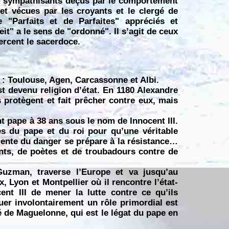
eux sympathisants déçus par le comportement
et vécues par les croyants et le clergé de
e "Parfaits et de Parfaites" appréciés et
it" a le sens de "ordonné". Il s’agit de ceux
ercent le sacerdoce.
 : Toulouse, Agen, Carcassonne et Albi.
st devenu religion d’état. En 1180 Alexandre
s protègent et fait prêcher contre eux, mais
nt pape à 38 ans sous le nom de Innocent III.
s du pape et du roi pour qu’une véritable
ciente du danger se prépare à la résistance…
ts, de poètes et de troubadours contre de
zman, traverse l’Europe et va jusqu’au
 Lyon et Montpellier où il rencontre l’état-
nt III de mener la lutte contre ce qu’ils
uer involontairement un rôle primordial est
é de Maguelonne, qui est le légat du pape en