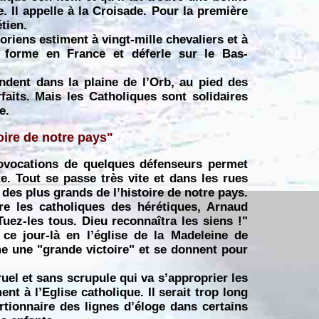
 Il appelle à la Croisade. Pour la première
tien.
oriens estiment à vingt-mille chevaliers et à
e forme en France et déferle sur le Bas-
ndent dans la plaine de l’Orb, au pied des
aits. Mais les Catholiques sont solidaires
e.
oire de notre pays"
ovocations de quelques défenseurs permet
te. Tout se passe très vite et dans les rues
 des plus grands de l’histoire de notre pays.
e les catholiques des hérétiques, Arnaud
uez-les tous. Dieu reconnaîtra les siens !"
ce jour-là en l’église de la Madeleine de
me une "grande victoire" et se donnent pour
uel et sans scrupule qui va s’approprier les
t à l’Eglise catholique. Il serait trop long
ortionnaire des lignes d’éloge dans certains