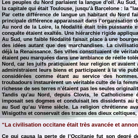
Les peuples du Nord parlaient la langue d’oil. Au Sud,
la capitale qui était Toulouse, jusqu’à Barcelone : la "l
Par cette différence de langue un habitant du Nord fai
principale différence apparaissait dans l’organisation de
Au nord de la Loire, la féodalité était très puissante e
conquête étaient exaltés. Une hiérarchie rigide appliquai
Au Sud, une faible féodalité faisait place à une bourg
des idées autant que des marchandises. La civilisatio
déjà la Renaissance. Ses villes constituaient de vérita
étaient peu marquées dans une ambiance de réelle tol
Nord, car les juifs pratiquaient leur religion et avaie
administraient leurs biens et participaient à la vie publ
considérées comme étant au service des hommes.
troubadours instaurèrent un véritable culte de la femm
richesse de ses terres n’étaient pas les seules originali
Tandis qu’au Nord, depuis Clovis, le Catholicisme é
imposait ses dogmes et conduisait les dissidents au b
au Sud qu’au Vème siècle. La religion chrétienne avai
Wisigoths et conservait des traces des dieux celtiques,
"La civilisation occitane était très avancée et anno
Ce qui causa la perte de l’Occitanie fut son degré de