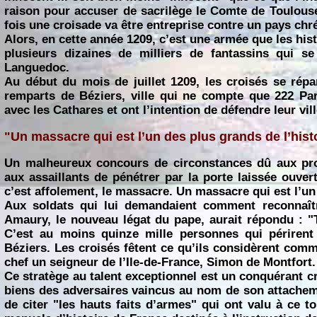
raison pour accuser de sacrilège le Comte de Toulouse.
fois une croisade va être entreprise contre un pays chré
Alors, en cette année 1209, c’est une armée que les hist
plusieurs dizaines de milliers de fantassins qui s
Languedoc.
Au début du mois de juillet 1209, les croisés se répa
remparts de Béziers, ville qui ne compte que 222 Parf
avec les Cathares et ont l’intention de défendre leur vill
"Un massacre qui est l’un des plus grands de l’hist
Un malheureux concours de circonstances dû aux pr
aux assaillants de pénétrer par la porte laissée ouver
c’est affolement, le massacre. Un massacre qui est l’un
Aux soldats qui lui demandaient comment reconnaîtr
Amaury, le nouveau légat du pape, aurait répondu : "T
C’est au moins quinze mille personnes qui périrent 
Béziers. Les croisés fêtent ce qu’ils considèrent com
chef un seigneur de l’Ile-de-France, Simon de Montfort.
Ce stratège au talent exceptionnel est un conquérant cr
biens des adversaires vaincus au nom de son attachemen
de citer "les hauts faits d’armes" qui ont valu à ce t