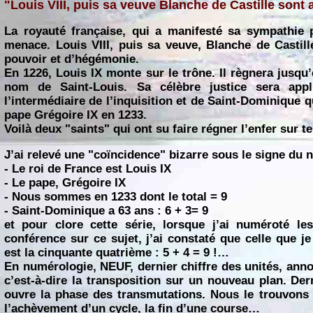
"Louis VIII, puis sa veuve Blanche de Castille sont 
La royauté française, qui a manifesté sa sympathie p
menace. Louis VIII, puis sa veuve, Blanche de Castill
pouvoir et d’hégémonie.
En 1226, Louis IX monte sur le trône. Il règnera jusqu
nom de Saint-Louis. Sa célèbre justice sera appl
l’intermédiaire de l’inquisition et de Saint-Dominique 
pape Grégoire IX en 1233.
Voilà deux "saints" qui ont su faire régner l’enfer sur 
J’ai relevé une "coïncidence" bizarre sous le signe du
- Le roi de France est Louis IX
- Le pape, Grégoire IX
- Nous sommes en 1233 dont le total = 9
- Saint-Dominique a 63 ans : 6 + 3= 9
et pour clore cette série, lorsque j’ai numéroté le
conférence sur ce sujet, j’ai constaté que celle que j
est la cinquante quatrième : 5 + 4 = 9 !…
En numérologie, NEUF, dernier chiffre des unités, ann
c’est-à-dire la transposition sur un nouveau plan. Der
ouvre la phase des transmutations. Nous le trouvons 
l’achèvement d’un cycle, la fin d’une course…