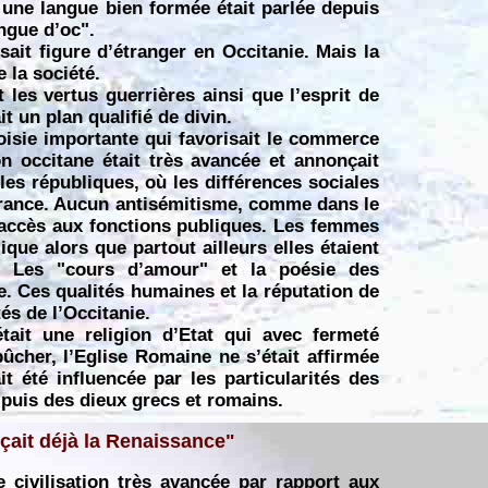
 une langue bien formée était parlée depuis
angue d’oc".
sait figure d’étranger en Occitanie. Mais la
 la société.
t les vertus guerrières ainsi que l’esprit de
t un plan qualifié de divin.
eoisie importante qui favorisait le commerce
n occitane était très avancée et annonçait
bles républiques, où les différences sociales
érance. Aucun antisémitisme, comme dans le
nt accès aux fonctions publiques. Les femmes
ique alors que partout ailleurs elles étaient
 Les "cours d’amour" et la poésie des
e. Ces qualités humaines et la réputation de
tés de l’Occitanie.
tait une religion d’Etat qui avec fermeté
ûcher, l’Eglise Romaine ne s’était affirmée
t été influencée par les particularités des
 puis des dieux grecs et romains.
nçait déjà la Renaissance"
 civilisation très avancée par rapport aux