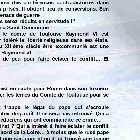
se des conférences contradictoires dans
s prisés. Il obtient peu de conversions. Son
menace de guerre :
s serez réduits en servitude !"
enu Saint-Dominique.
e, le comte de Toulouse Raymond VI est
oléré la liberté religieuse dans ses états.
au XIIIème siècle être excommunié est une
e Raymond VI.
t de peu pour faire éclater le conflit… Et
, est en route pour Rome dans son luxueux
itter les terres du Comte de Toulouse pour se
et frappe le légat du pape qui s’écroule
alier disparaît. Il ne sera pas retrouvé. Qui a
guedociens qui ont commandité ce crime…
at ? Qui a intérêt à faire éclater le conflit
nord de la Loire… à moins que le rusé pape
ndique son nom et qu’il ait trouvé une bonne