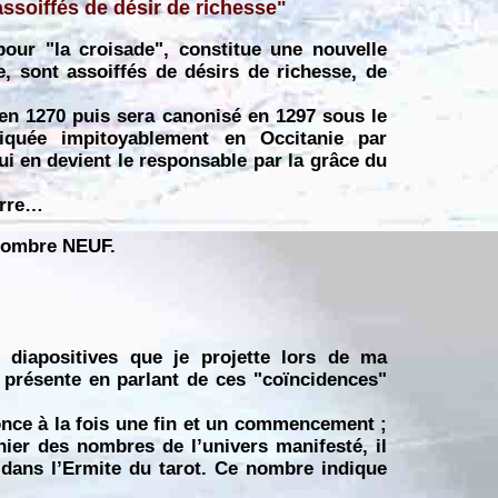
assoiffés de désir de richesse"
our "la croisade", constitue une nouvelle
e, sont assoiffés de désirs de richesse, de
’en 1270 puis sera canonisé en 1297 sous le
iquée impitoyablement en Occitanie par
qui en devient le responsable par la grâce du
terre…
 nombre NEUF.
s diapositives que je projette lors de ma
e présente en parlant de ces "coïncidences"
once à la fois une fin et un commencement ;
nier des nombres de l’univers manifesté, il
dans l’Ermite du tarot. Ce nombre indique