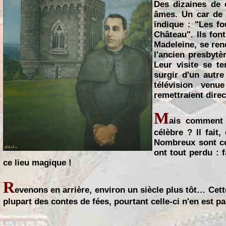
Des dizaines de 
âmes. Un car de t
indique : "Les fo
Château". Ils fon
Madeleine, se rend
l'ancien presbytè
Leur visite se t
surgir d'un autr
télévision venu
remettraient dire
M
ais comment 
célèbre ? Il fait
Nombreux sont ceu
ont tout perdu : 
ce lieu magique !
R
evenons en arrière, environ un siècle plus tôt… Cet
plupart des contes de fées, pourtant celle-ci n'en est pa