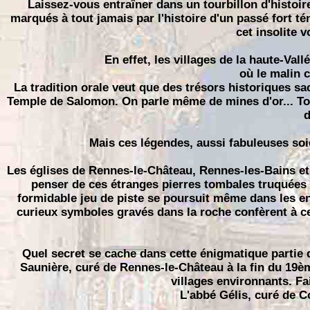
Laissez-vous entraîner dans un tourbillon d'histoi
marqués à tout jamais par l'histoire d'un passé fort t
cet insolite 
En effet, les villages de la haute-Val
où le malin c
La tradition orale veut que des trésors historiques s
Temple de Salomon. On parle même de mines d'or... To
d
Mais ces légendes, aussi fabuleuses soi
Les églises de Rennes-le-Château, Rennes-les-Bains e
penser de ces étranges pierres tombales truquées 
formidable jeu de piste se poursuit même dans les en
curieux symboles gravés dans la roche confèrent à ce
Quel secret se cache dans cette énigmatique partie d
Saunière, curé de Rennes-le-Château à la fin du 19èm
villages environnants. Fai
L'abbé Gélis, curé de 