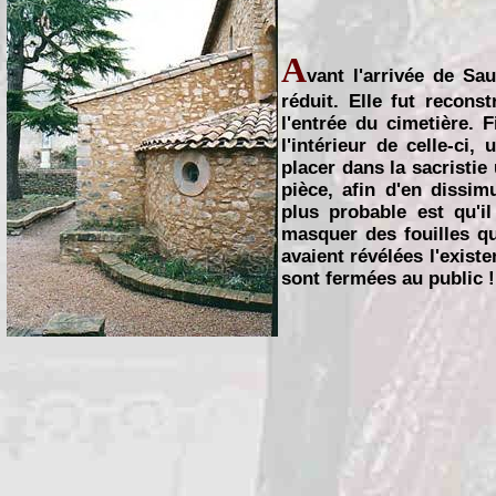
A
vant l'arrivée de Sau
réduit. Elle fut recons
l'entrée du cimetière.
l'intérieur de celle-ci,
placer dans la sacristie
pièce, afin d'en dissi
plus probable est qu'i
masquer des fouilles qu'
avaient révélées l'existe
sont fermées au public !