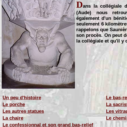
D
ans la collégiale 
(Aude) nous retrou
également d'un béniti
seulement 6 kilomètre
rappelons que Saunière
son procès. On peut d
la collégiale et qu'il y
Un peu d'histoire
Le bas-re
Le porche
La sacris
Les autres statues
Les vitra
La chaire
Le chemi
Le confessionnal et son grand bas-relief