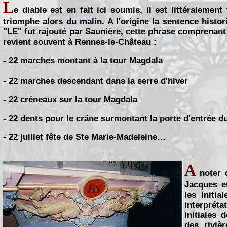
L
e diable est en fait ici soumis, il est littéralement
triomphe alors du malin. A l'origine la sentence histo
"LE" fut rajouté par Saunière, cette phrase comprenant 
revient souvent à Rennes-le-Château :
- 22 marches montant à la tour Magdala
- 22 marches descendant dans la serre d'hiver
- 22 créneaux sur la tour Magdala
- 22 dents pour le crâne surmontant la porte d'entrée d
- 22 juillet fête de Ste Marie-Madeleine…
A
noter q
Jacques et
les initi
interprét
initiales
des riviè