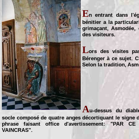
E
n entrant dans l'ég
bénitier a la particula
grimaçant, Asmodée, c
des visiteurs.
L
ors des visites pa
Bérenger à ce sujet. C
Selon la tradition, Asm
A
u-dessus du diab
socle composé de quatre anges décortiquant le signe d
phrase faisant office d'avertissement: "PAR 
VAINCRAS".