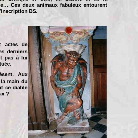
e… Ces deux animaux fabuleux entourent
l'inscription BS.
t actes de
es derniers
t pas à lui
tuée.
ésent. Aux
 la main du
nt ce diable
ux ?