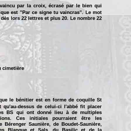
 vaincu par la croix, écrasé par le bien qui
rique est "Par ce signe tu vaincras". Le mot
dès lors 22 lettres et plus 20. Le nombre 22
u cimetière
ue le bénitier est en forme de coquille St
 qu'au-dessus de celui-ci l'abbé fit placer
ales BS qui ont donné lieu à de multiples
ations. Ces initiales pourraient être les
 de Bérenger Saunière, de Boudet-Saunière,
res Blanque et Sals, du Basilic et de la