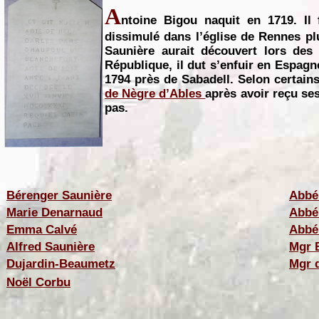
A
ntoine Bigou naquit en 1719. Il 
dissimulé dans l’église de Rennes plu
Saunière aurait découvert lors des
République, il dut s’enfuir en Espagne
1794 près de Sabadell. Selon certains
de Nègre d’Ables
après avoir reçu ses
pas.
Bérenger Saunière
Abbé
Marie Denarnaud
Abbé
Emma Calvé
Abbé
Alfred Saunière
Mgr B
Dujardin-Beaumetz
Mgr 
Noël Corbu