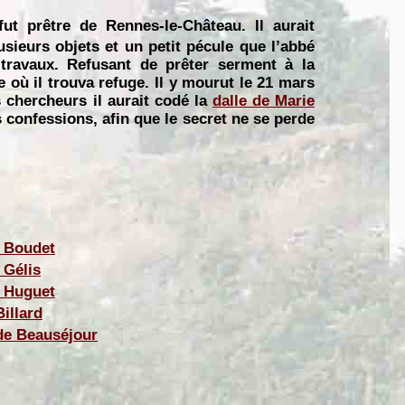
fut prêtre de Rennes-le-Château. Il aurait
sieurs objets et un petit pécule que l’abbé
 travaux. Refusant de prêter serment à la
 où il trouva refuge. Il y mourut le 21 mars
 chercheurs il aurait codé la
dalle de Marie
 confessions, afin que le secret ne se perde
 Boudet
 Gélis
 Huguet
illard
de Beauséjour